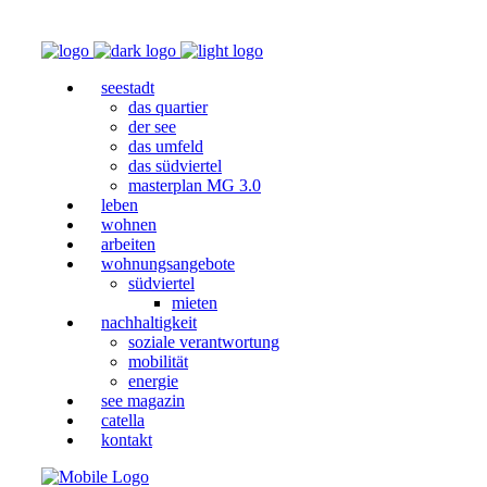
seestadt
das quartier
der see
das umfeld
das südviertel
masterplan MG 3.0
leben
wohnen
arbeiten
wohnungsangebote
südviertel
mieten
nachhaltigkeit
soziale verantwortung
mobilität
energie
see magazin
catella
kontakt