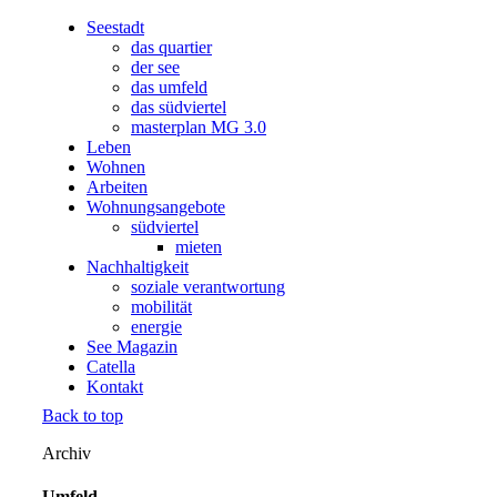
Seestadt
das quartier
der see
das umfeld
das südviertel
masterplan MG 3.0
Leben
Wohnen
Arbeiten
Wohnungsangebote
südviertel
mieten
Nachhaltigkeit
soziale verantwortung
mobilität
energie
See Magazin
Catella
Kontakt
Back to top
Archiv
Umfeld