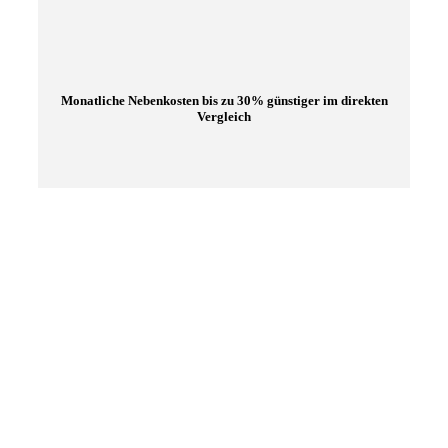
Monatliche Nebenkosten bis zu 30% günstiger im direkten
Vergleich
HANDFESTE WIRTSCHAFTLICHE
VORTEILE — HEUTE UND MORGEN