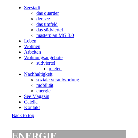
Seestadt
das quartier
der see
das umfeld
das südviertel
masterplan MG 3.0
Leben
Wohnen
Arbeiten
Wohnungsangebote
südviertel
mieten
Nachhaltigkeit
soziale verantwortung
mobilität
energie
See Magazin
Catella
Kontakt
Back to top
ENERGIE