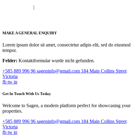
|
Datenschutz
Impressum
MAKE A GENERAL ENQUIRY
Lorem ipsum dolor sit amet, consectetur adipis elit, sed do eiusmod
tempor.
Fehler:
Kontaktformular wurde nicht gefunden.
+585 889 996 96
sageninfo@gmail.com
184 Main Collins Street
Victoria
fb
tw
in
Get In Touch With Us Today
Welcome to Sagen, a modern platform perfect for showcasing your
properties.
+585 889 996 96
sageninfo@gmail.com
184 Main Collins Street
Victoria
fb
tw
in