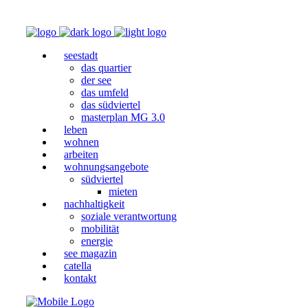
seestadt
das quartier
der see
das umfeld
das südviertel
masterplan MG 3.0
leben
wohnen
arbeiten
wohnungsangebote
südviertel
mieten
nachhaltigkeit
soziale verantwortung
mobilität
energie
see magazin
catella
kontakt